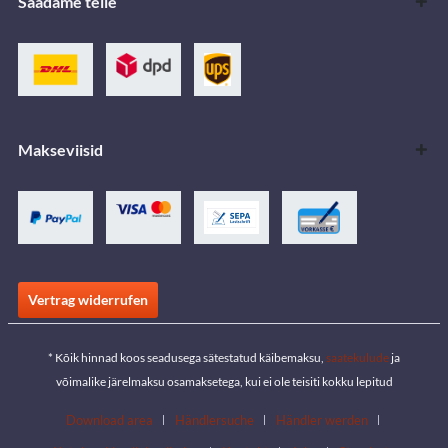
Saadame teile
Makseviisid
Vertrag widerrufen
* Kõik hinnad koos seadusega sätestatud käibemaksu,
saatekulude
ja
võimalike järelmaksu osamaksetega, kui ei ole teisiti kokku lepitud
Download area
Händlersuche
Händler werden