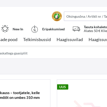
Tasuta kohalet
New In
Eripakkumised
Alates 50 € Kli
sade pood
Telkimisbussid
Haagissuvilad
Haagissuv
askattega gaasipliit
UUS
kauss – tootjatele, kelle
imõõt on umbes 310 mm