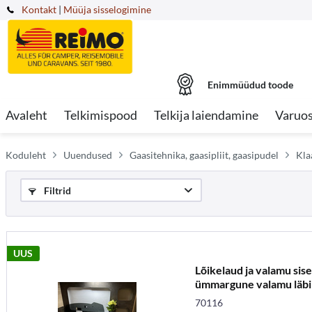
Kontakt
|
Müüja sisselogimine
Enimmüüdud toode
Avaleht
Telkimispood
Telkija laiendamine
Varuo
Koduleht
Uuendused
Gaasitehnika, gaasipliit, gaasipudel
Kla
Filtrid
UUS
Lõikelaud ja valamu sise
ümmargune valamu läb
70116