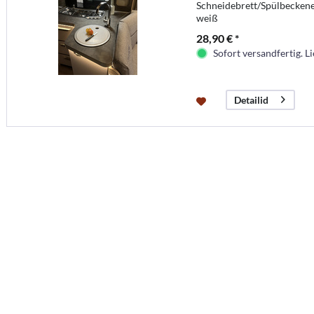
Schneidebrett/Spülbecken
weiß
28,90 € *
Sofort versandfertig. Li
Detailid