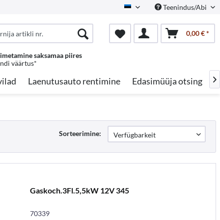
Teenindus/Abi
Estonian
0,00 € *
oimetamine saksamaa piires
endi väärtus*
ilad
Laenutusauto rentimine
Edasimüüja otsing
A

Sorteerimine:
Gaskoch.3Fl.5,5kW 12V 345
70339