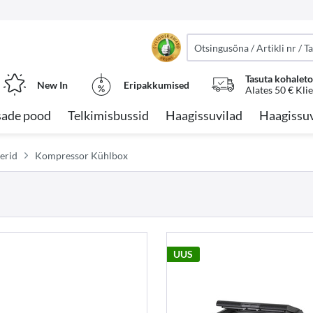
Tasuta kohalet
New In
Eripakkumised
Alates 50 € Kli
sade pood
Telkimisbussid
Haagissuvilad
Haagissuv
eerid
Kompressor Kühlbox
UUS