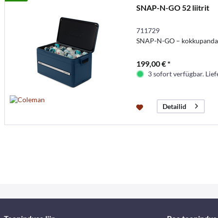
SNAP-N-GO 52 liitrit
711729
SNAP-N-GO – kokkupandava
199,00 € *
3 sofort verfügbar. Lief
Detailid