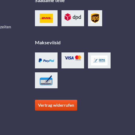
Saadame teile
zeiten
Makseviisid
Vertrag widerrufen