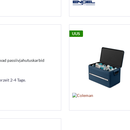
UUS
d passiivjahutuskarbid
erzeit 2-4 Tage.