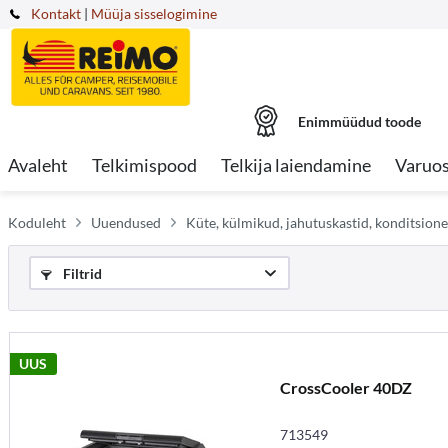
Kontakt
|
Müüja sisselogimine
Enimmüüdud toode
Avaleht
Telkimispood
Telkija laiendamine
Varuo
Koduleht
Uuendused
Küte, külmikud, jahutuskastid, konditsion
Filtrid
UUS
CrossCooler 40DZ
713549