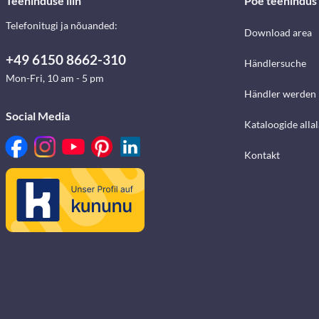
Teeninduse liin
Poe teenindus
Telefonitugi ja nõuanded:
Download area
+49 6150 8662-310
Händlersuche
Mon-Fri, 10 am - 5 pm
Händler werden
Social Media
Kataloogide alla
Kontakt