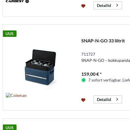
Detailid
UUS
SNAP-N-GO 33 liitrit
711727
SNAP-N-GO – kokkupandava
159,00 € *
7 sofort verfügbar. Lief
Detailid
UUS