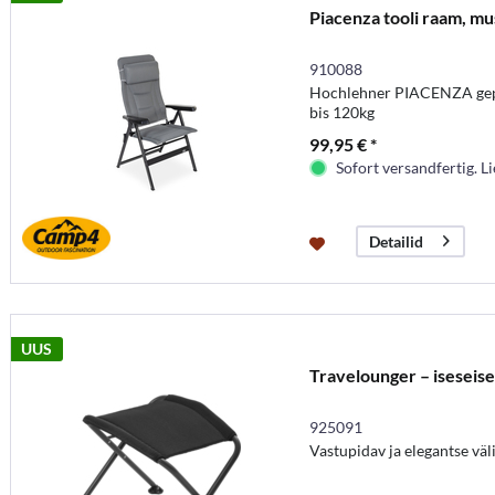
Piacenza tooli raam, mu
910088
Hochlehner PIACENZA gepols
bis 120kg
99,95 € *
Sofort versandfertig. Li
Detailid
UUS
Travelounger – iseseise
925091
Vastupidav ja elegantse vä