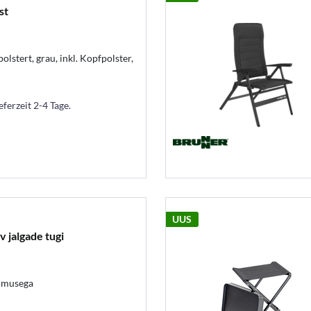
st
tert, grau, inkl. Kopfpolster,
eferzeit 2-4 Tage.
UUS
v jalgade tugi
limusega