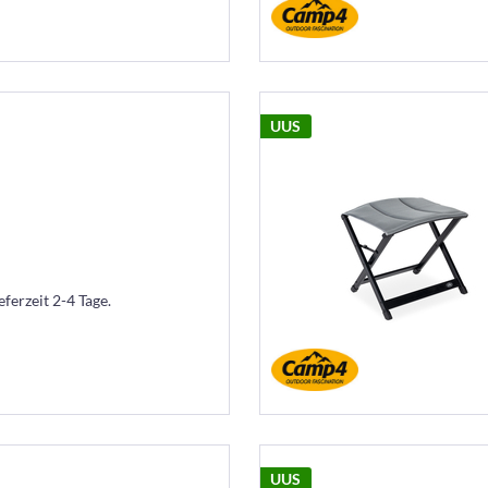
UUS
eferzeit 2-4 Tage.
UUS