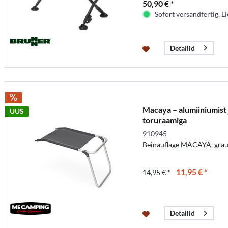
50,90 € *
Sofort versandfertig. Li
Detailid
Macaya – alumiiniumist
UUS
toruraamiga
910945
Beinauflage MACAYA, grau
11,95 € *
14,95 € *
Detailid