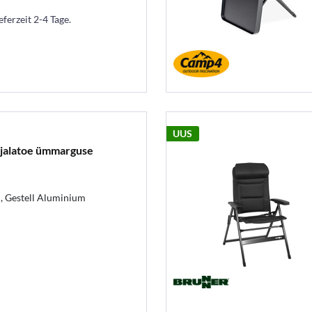
eferzeit 2-4 Tage.
UUS
 jalatoe ümmarguse
, Gestell Aluminium