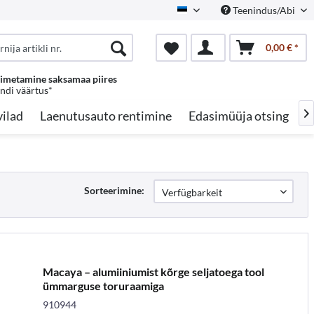
Teenindus/Abi
Estonian
0,00 € *
oimetamine saksamaa piires
endi väärtus*
ilad
Laenutusauto rentimine
Edasimüüja otsing
A

Sorteerimine:
Macaya – alumiiniumist kõrge seljatoega tool
ümmarguse toruraamiga
910944