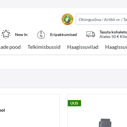
Tasuta kohalet
New In
Eripakkumised
Alates 50 € Kli
sade pood
Telkimisbussid
Haagissuvilad
Haagissuv
UUS
ool