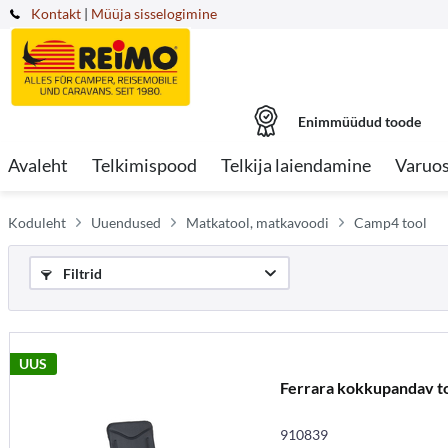
Kontakt
|
Müüja sisselogimine
Enimmüüdud toode
Avaleht
Telkimispood
Telkija laiendamine
Varuo
Koduleht
Uuendused
Matkatool, matkavoodi
Camp4 tool
Filtrid
UUS
Ferrara kokkupandav t
910839