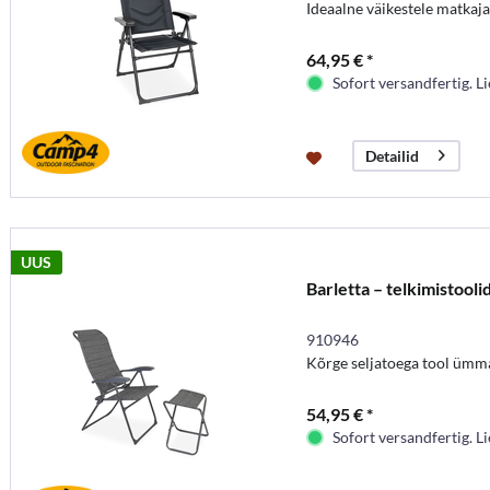
Ideaalne väikestele matkaja
64,95 € *
Sofort versandfertig. Li
Detailid
UUS
Barletta – telkimistool
910946
Kõrge seljatoega tool ümm
54,95 € *
Sofort versandfertig. Li