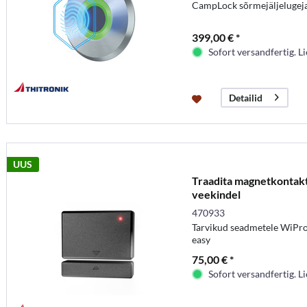
CampLock sõrmejäljelugej
399,00 € *
Sofort versandfertig. Li
Detailid
UUS
Traadita magnetkontakt
veekindel
470933
Tarvikud seadmetele WiPro I
easy
75,00 € *
Sofort versandfertig. Li