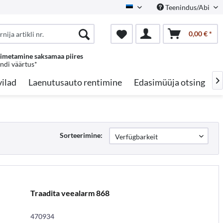
Teenindus/Abi
Estonian
0,00 € *
oimetamine saksamaa piires
endi väärtus*
ilad
Laenutusauto rentimine
Edasimüüja otsing
A

Sorteerimine:
Traadita veealarm 868
470934