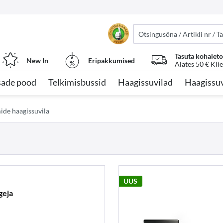
Tasuta kohalet
New In
Eripakkumised
Alates 50 € Kli
sade pood
Telkimisbussid
Haagissuvilad
Haagissuv
ide haagissuvila
UUS
geja