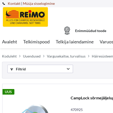
Kontakt
|
Müüja sisselogimine
Enimmüüdud toode
Avaleht
Telkimispood
Telkija laiendamine
Varuo
Koduleht
Uuendused
Vargusekaitse, turvalisus
Häiresüsteem
Filtrid
UUS
CampLock sõrmejäljelu
470925