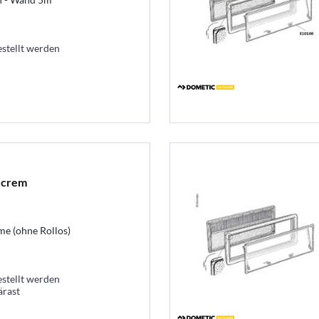
estellt werden
 crem
e (ohne Rollos)
estellt werden
ärast