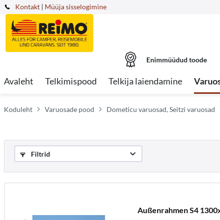
Kontakt
|
Müüja sisselogimine
Enimmüüdud toode
Avaleht
Telkimispood
Telkija laiendamine
Varuo
Koduleht
Varuosade pood
Dometicu varuosad, Seitzi varuosad
Filtrid
Außenrahmen S4 1300