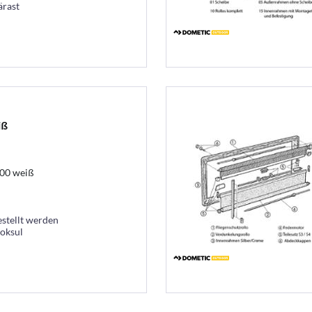
ärast
iß
00 weiß
estellt werden
ooksul