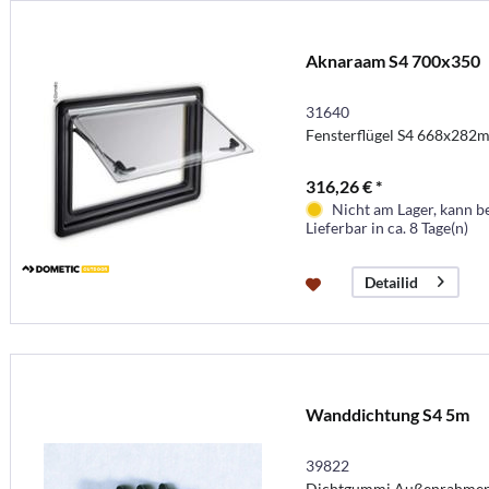
Aknaraam S4 700x350
31640
Fensterflügel S4 668x28
316,26 € *
Nicht am Lager, kann b
Lieferbar in ca. 8 Tage(n)
Detailid
Wanddichtung S4 5m
39822
Dichtgummi Außenrahmen