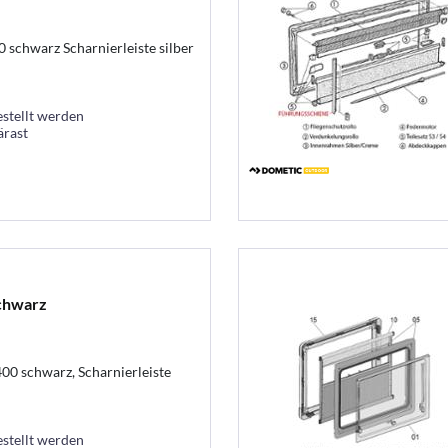
chwarz Scharnierleiste silber
estellt werden
ärast
chwarz
0 schwarz, Scharnierleiste
estellt werden