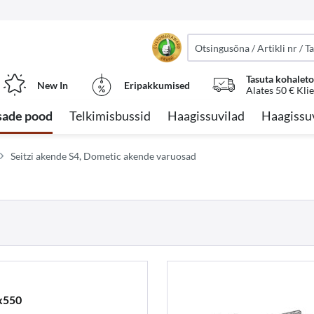
Tasuta kohalet
New In
Eripakkumised
Alates 50 € Kli
sade pood
Telkimisbussid
Haagissuvilad
Haagissu
Seitzi akende S4, Dometic akende varuosad
x550