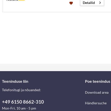
Detailid
Teeninduse liin
Poe teenindus
Telefonitugi ja nõuanded:
Download area
+49 6150 8662-310
Händlersuche
Mon-Fri, 10 am - 5 pm