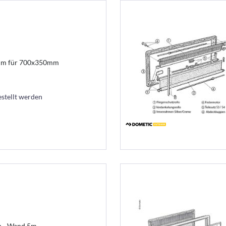
2mm für 700x350mm
estellt werden
 - Wand 5m