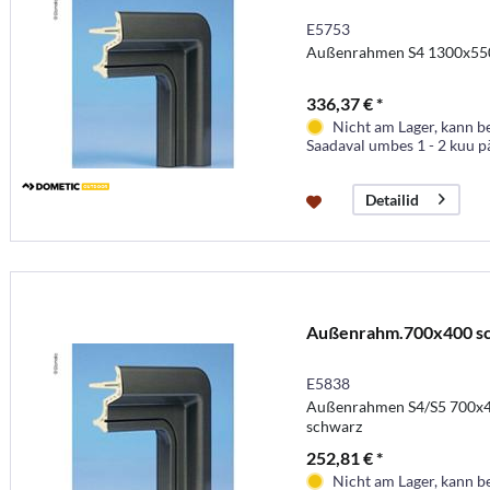
E5753
Außenrahmen S4 1300x550 s
336,37 € *
Nicht am Lager, kann b
Saadaval umbes 1 - 2 kuu p
Detailid
Außenrahm.700x400 s
E5838
Außenrahmen S4/S5 700x40
schwarz
252,81 € *
Nicht am Lager, kann b