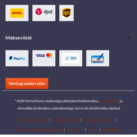
Makseviisid
Vertrag widerrufen
* Kõik hinnad koos seadusega sätestatud käibemaksu,
saatekulude
ja
võimalike järelmaksu osamaksetega, kui ei ole teisiti kokku lepitud
Download area
Händlersuche
Händler werden
Kataloogide allalaadimine
Kontakt
Jobs
Standorte