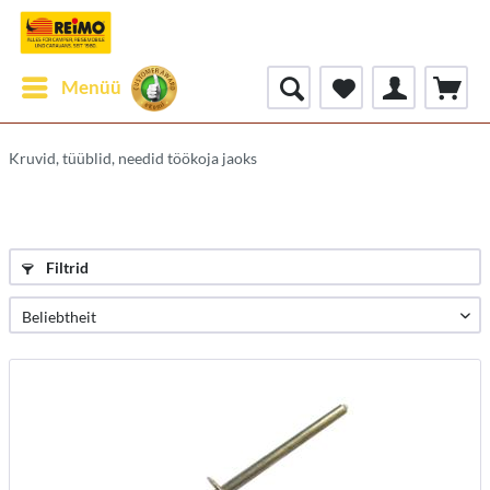
Menüü
Kruvid, tüüblid, needid töökoja jaoks
Filtrid