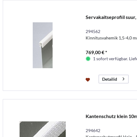
Servakaitseprofiil suur
294562
Kinnitusvahemik 1,5-4,0 
769,00 € *
1 sofort verfügbar. Lief
Detailid
Kantenschutz klein 10
294642
Kantenschutzprofil klein -