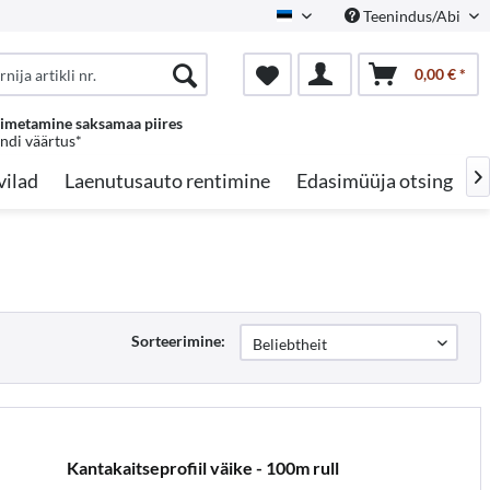
Teenindus/Abi
Estonian
0,00 € *
oimetamine saksamaa piires
endi väärtus*
vilad
Laenutusauto rentimine
Edasimüüja otsing
A

Sorteerimine:
Kantakaitseprofiil väike - 100m rull