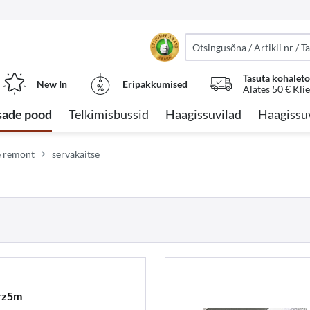
Tasuta kohalet
New In
Eripakkumised
Alates 50 € Kli
sade pood
Telkimisbussid
Haagissuvilad
Haagissu
e remont
servakaitse
rz5m