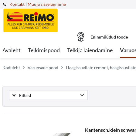
Kontakt
|
Müüja sisselogimine
Enimmüüdud toode
Avaleht
Telkimispood
Telkija laiendamine
Varuo
Koduleht
Varuosade pood
Haagissuvilate remont, haagissuvilat
Filtrid
Kantensch.klein schwa