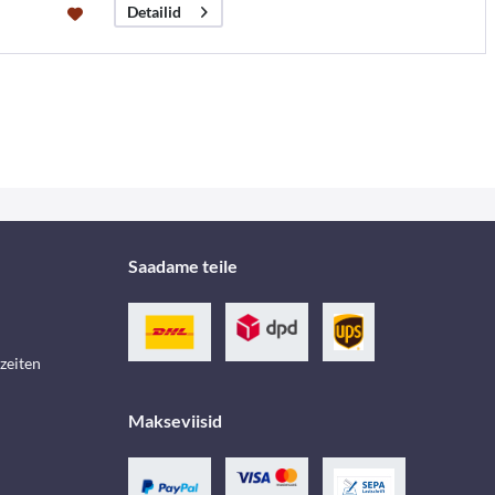
Detailid
Saadame teile
zeiten
Makseviisid