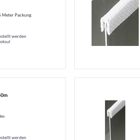
 5 Meter Packung
estellt werden
ooksul
 50m
50m
estellt werden