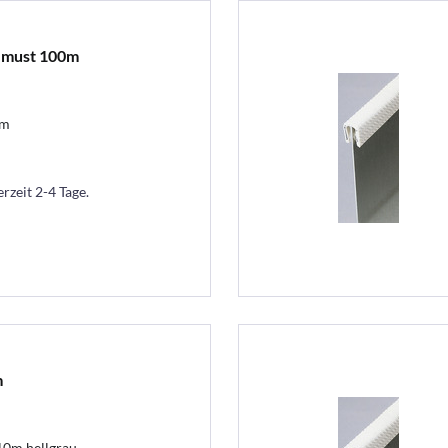
, must 100m
mm
erzeit 2-4 Tage.
m
 10m hellgrau