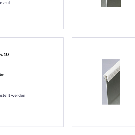
ooksul
w.10
10m
estellt werden