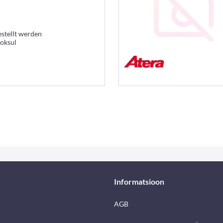
estellt werden
ooksul
Informatsioon
AGB