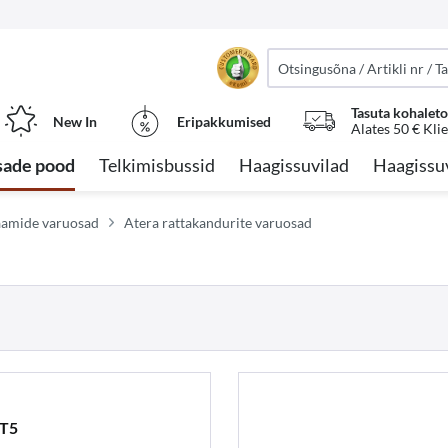
Tasuta kohalet
New In
Eripakkumised
Alates 50 € Kli
sade pood
Telkimisbussid
Haagissuvilad
Haagissu
raamide varuosad
Atera rattakandurite varuosad
 T5