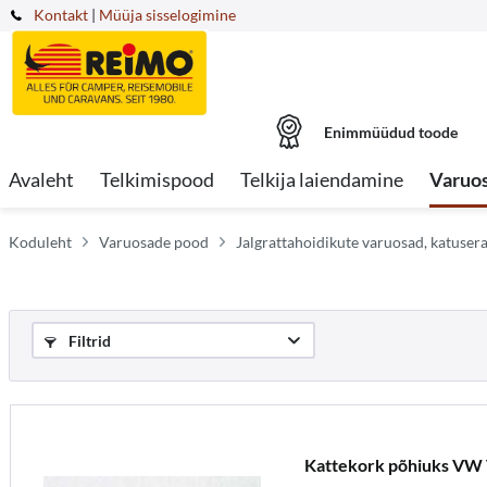
Kontakt
|
Müüja sisselogimine
Enimmüüdud toode
Avaleht
Telkimispood
Telkija laiendamine
Varuo
Koduleht
Varuosade pood
Jalgrattahoidikute varuosad, katuse
Filtrid
Kattekork põhiuks VW