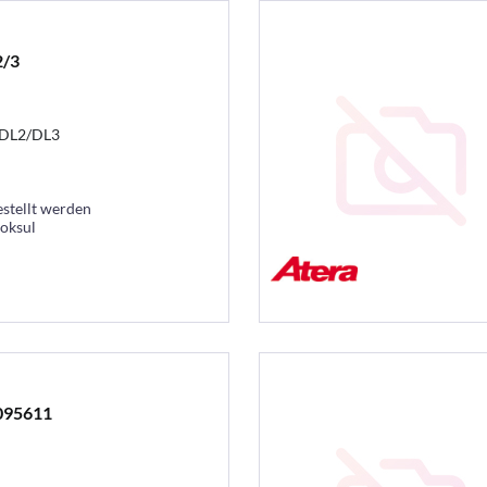
2/3
a DL2/DL3
estellt werden
ooksul
 095611