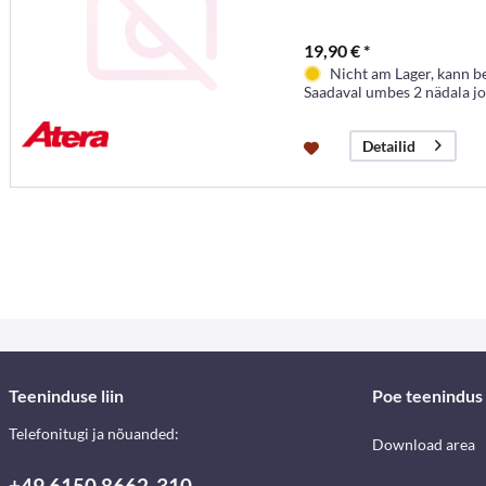
19,90 € *
Nicht am Lager, kann b
Saadaval umbes 2 nädala j
Detailid
Teeninduse liin
Poe teenindus
Telefonitugi ja nõuanded:
Download area
+49 6150 8662-310