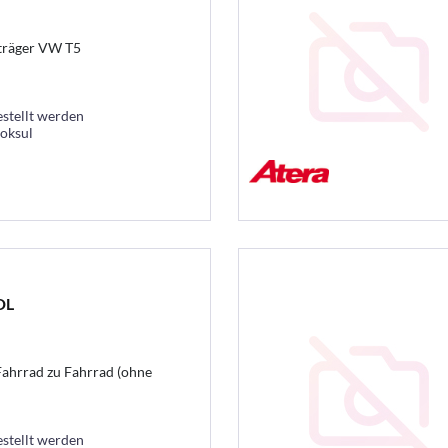
träger VW T5
estellt werden
ooksul
DL
Fahrrad zu Fahrrad (ohne
estellt werden