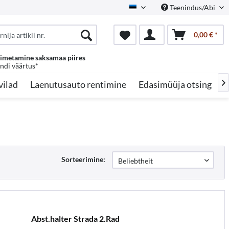
Teenindus/Abi
Estonian
0,00 € *
oimetamine saksamaa piires
endi väärtus*
vilad
Laenutusauto rentimine
Edasimüüja otsing
A

Sorteerimine:
Abst.halter Strada 2.Rad