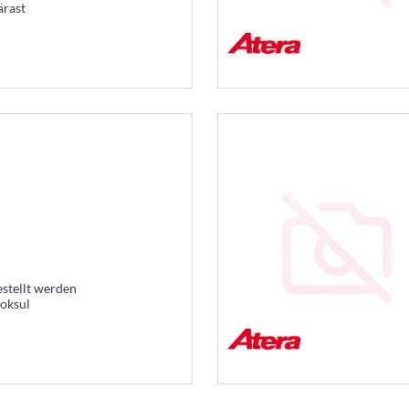
ärast
estellt werden
ooksul