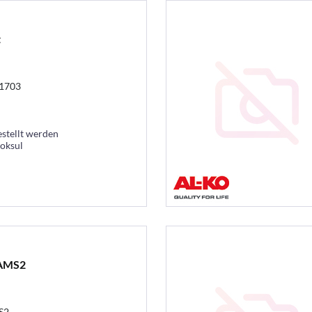
t
11703
estellt werden
ooksul
 AMS2
S2