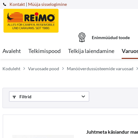
Kontakt
|
Müüja sisselogimine
Enimmüüdud toode
Avaleht
Telkimispood
Telkija laiendamine
Varuo
Koduleht
Varuosade pood
Manööverdussüsteemide varuosad
Filtrid
Juhtmeta käsiandur m