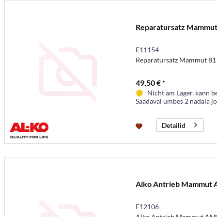
Reparatursatz Mammu
E11154
Reparatursatz Mammut 8
49,50 € *
Nicht am Lager, kann b
Saadaval umbes 2 nädala j
Detailid
Alko Antrieb Mammut
E12106
Alko Antrieb Mammut AM