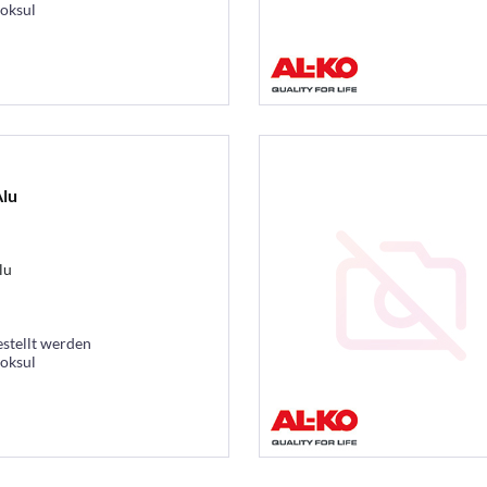
ooksul
lu
lu
estellt werden
ooksul