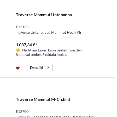
Traverse Mammut Untenanba
E12133
Traverse Untenanbau Mammut Hoch VE
1 037,34 € *
Nicht am Lager, kann bestellt werden
Saadaval umbes 3 nädala jooksul
Detailid
Traverse Mammut M-Ch.hint
E12700
Traverse Obenanbau Mammut M-Chassis hinten