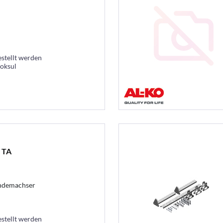
estellt werden
ooksul
 TA
ndemachser
estellt werden