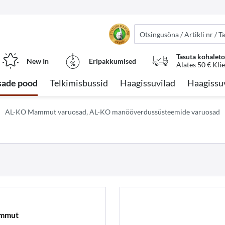
Tasuta kohalet
New In
Eripakkumised
Alates 50 € Kli
sade pood
Telkimisbussid
Haagissuvilad
Haagissu
AL-KO Mammut varuosad, AL-KO manööverdussüsteemide varuosad
ammut