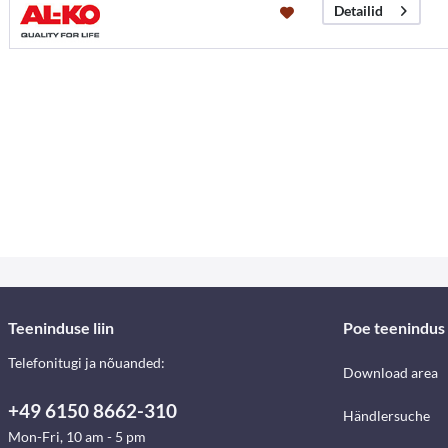
Detailid
Teeninduse liin
Poe teenindus
Telefonitugi ja nõuanded:
Download area
+49 6150 8662-310
Händlersuche
Mon-Fri, 10 am - 5 pm