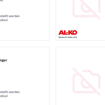
estellt werden
ooksul
anger
estellt werden
ooksul