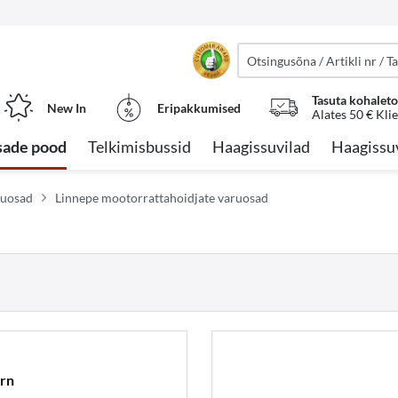
Tasuta kohalet
New In
Eripakkumised
Alates 50 € Kli
sade pood
Telkimisbussid
Haagissuvilad
Haagissu
ruosad
Linnepe mootorrattahoidjate varuosad
ern