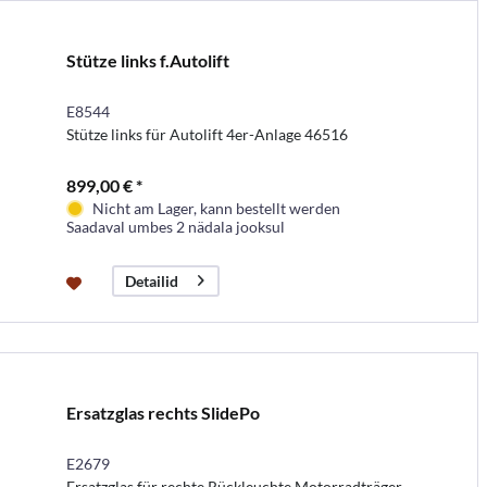
Stütze links f.Autolift
E8544
Stütze links für Autolift 4er-Anlage 46516
899,00 € *
Nicht am Lager, kann bestellt werden
Saadaval umbes 2 nädala jooksul
Detailid
Ersatzglas rechts SlidePo
E2679
Ersatzglas für rechte Rückleuchte Motorradträger