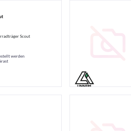
ut
rradträger Scout
estellt werden
ärast