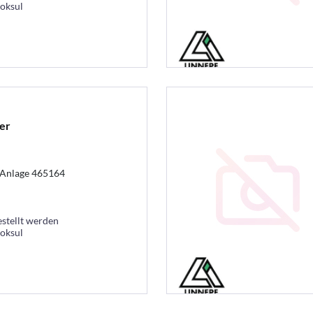
ooksul
er
r-Anlage 465164
estellt werden
ooksul