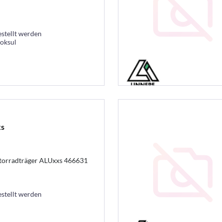
estellt werden
ooksul
xs
otorradträger ALUxxs 466631
estellt werden