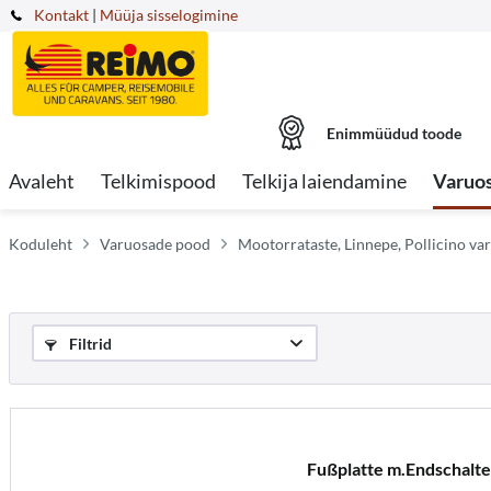
Kontakt
|
Müüja sisselogimine
Enimmüüdud toode
Avaleht
Telkimispood
Telkija laiendamine
Varuo
Koduleht
Varuosade pood
Mootorrataste, Linnepe, Pollicino va
Filtrid
Fußplatte m.Endschalt