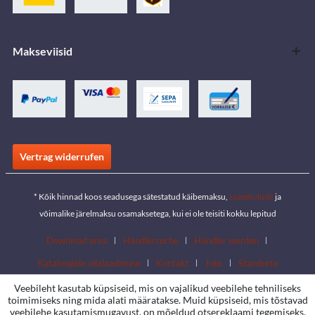
Makseviisid
Vertrag widerrufen
* Kõik hinnad koos seadusega sätestatud käibemaksu,
saatekulude
ja
võimalike järelmaksu osamaksetega, kui ei ole teisiti kokku lepitud
Download area
Händlersuche
Händler werden
Kataloogide allalaadimine
Kontakt
Jobs
Standorte
Veebileht kasutab küpsiseid, mis on vajalikud veebilehe tehniliseks
toimimiseks ning mida alati määratakse. Muid küpsiseid, mis tõstavad
veebilehe kasutamismugavust, on mõeldud otsereklaami tegemiseks,