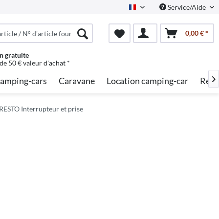
Service/Aide
French
0,00 € *
n gratuite
 de 50 € valeur d'achat *
amping-cars
Caravane
Location camping-car
Rech

ESTO Interrupteur et prise