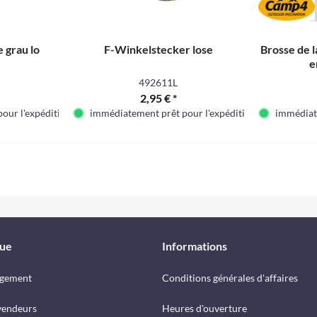
 grau lo
F-Winkelstecker lose
Brosse de 
e
492611L
2,95 € *
our l'expédition
immédiatement prêt pour l'expédition
immédiate
que
Informations
rgement
Conditions générales d'affaires
vendeurs
Heures d'ouverture