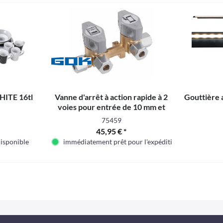
ITE 16tl
Vanne d'arrêt à action rapide à 2
Gouttière 
voies pour entrée de 10 mm et
sorties de 8 mm
75459
45,95 € *
isponible
immédiatement prêt pour l'expédition