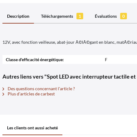
Description
Téléchargements
1
Évaluations
0
12V, avec fonction veilleuse, abat-jour Ã©lÃ©gant en blanc, matÃ©ria
Classe d'efficacité énergétique:
F
Autres liens vers "Spot LED avec interrupteur tactile et
Des questions concernant l'article ?
Plus d'articles de carbest
Les clients ont aussi acheté