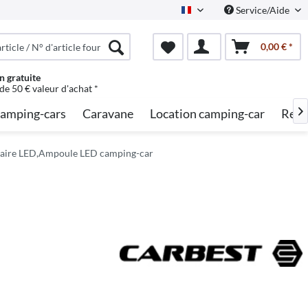
Service/Aide
French
0,00 € *
n gratuite
 de 50 € valeur d'achat *
amping-cars
Caravane
Location camping-car
Rech

inaire LED,Ampoule LED camping-car