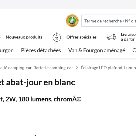
Livraiso
Nouveaux produits
Offres spéciales
à partir
urgon
Pièces détachées
Van & Fourgon aménagé
C
icité camping-car, Batterie camping-car
Éclairage LED plafond, Lum
et abat-jour en blanc
nt, 2W, 180 lumens, chromÃ©