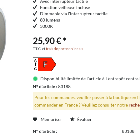
Avec interrupteur tactile
Fonction veilleuse incluse
Dimmable via l'interrupteur tactile
80 lumens
3000K
25,90 € *
T.T.C. et
frais de port non inclus
A
F
G
Disponibilité limitée de l'article à l'entrepôt central
N° d'article :
83188
Pour les commandes, veuillez passer à la boutique en 
commander en France ? Veuillez consulter notre
reche
Mémoriser
Évaluer
N° d'article :
83188