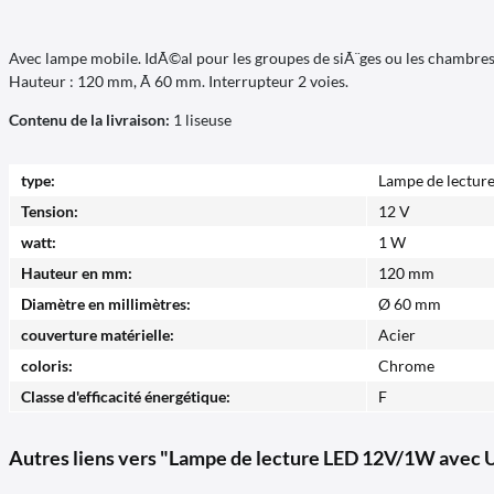
Avec lampe mobile. IdÃ©al pour les groupes de siÃ¨ges ou les chambre
Hauteur : 120 mm, Ã 60 mm. Interrupteur 2 voies.
Contenu de la livraison:
1 liseuse
type:
Lampe de lectur
Tension:
12 V
watt:
1 W
Hauteur en mm:
120 mm
Diamètre en millimètres:
Ø 60 mm
couverture matérielle:
Acier
coloris:
Chrome
Classe d'efficacité énergétique:
F
Autres liens vers "Lampe de lecture LED 12V/1W avec U