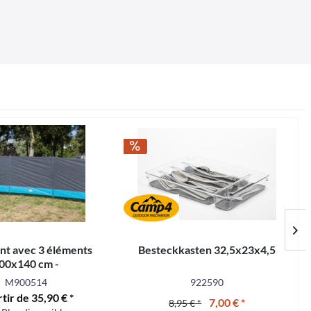
nt avec 3 éléments
Besteckkasten 32,5x23x4,5
00x140 cm -
M900514
922590
rtir de 35,90 € *
7,00 € *
8,95 € *