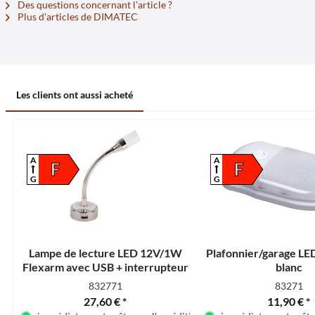
Des questions concernant l'article ?
Plus d'articles de DIMATEC
Les clients ont aussi acheté
A
A
F
F
G
G
Lampe de lecture LED 12V/1W
Plafonnier/garage L
Flexarm avec USB + interrupteur
blanc
Ã bascule
832771
83271
27,60 € *
11,90 € *