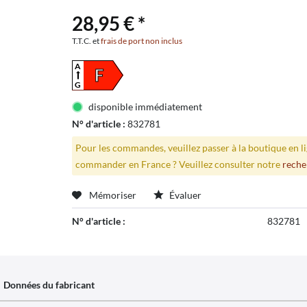
28,95 € *
T.T.C. et
frais de port non inclus
A
F
G
disponible immédiatement
N° d'article :
832781
Pour les commandes, veuillez passer à la boutique en 
commander en France ? Veuillez consulter notre
reche
Mémoriser
Évaluer
N° d'article :
832781
Données du fabricant