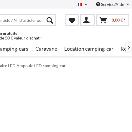
Service/Aide
French
0,00 € *
n gratuite
 de 50 € valeur d'achat *
amping-cars
Caravane
Location camping-car
Rech

inaire LED,Ampoule LED camping-car