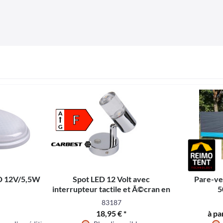
A
F
G
ED 12V/5,5W
Spot LED 12 Volt avec
Pare-ve
interrupteur tactile et Ã©cran en
5
verre
83187
18,95 € *
à pa