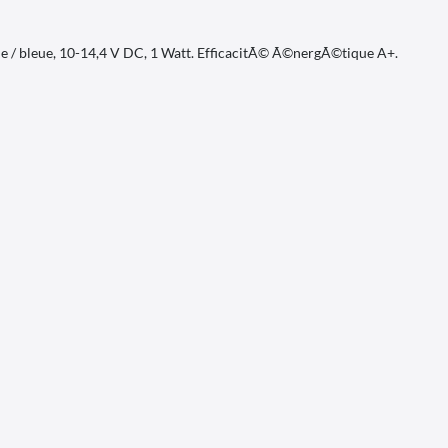
e / bleue, 10-14,4 V DC, 1 Watt. EfficacitÃ© Ã©nergÃ©tique A+.