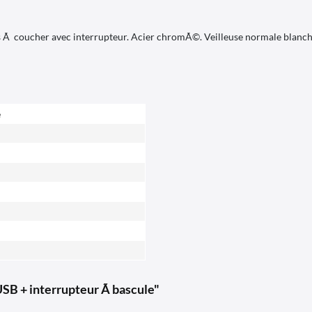
s Ã coucher avec interrupteur. Acier chromÃ©. Veilleuse normale blanch
e
SB + interrupteur Ã bascule"