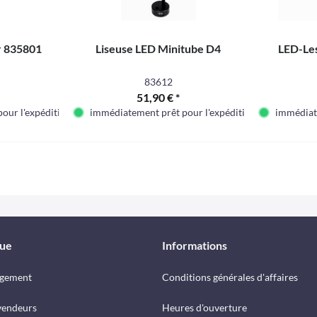
r 835801
Liseuse LED Minitube D4
LED-Le
83612
51,90 € *
our l'expédition
immédiatement prêt pour l'expédition
immédiate
que
Informations
rgement
Conditions générales d'affaires
vendeurs
Heures d'ouverture