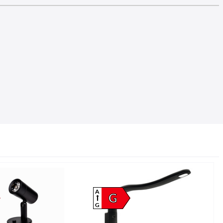
A
G
G