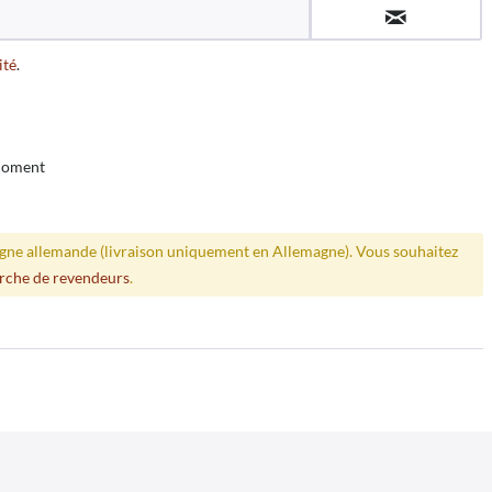
ité
.
 moment
ligne allemande (livraison uniquement en Allemagne). Vous souhaitez
rche de revendeurs
.