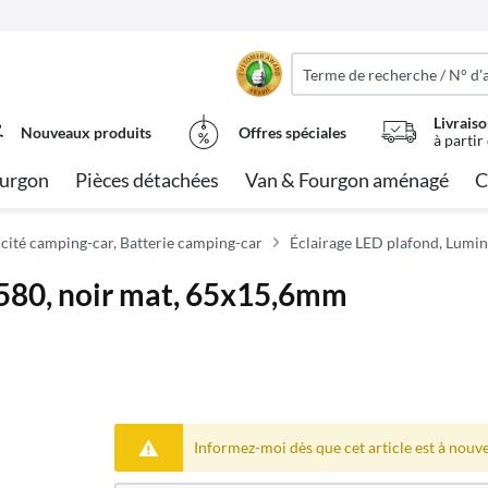
Livraiso
Nouveaux produits
Offres spéciales
à partir
urgon
Pièces détachées
Van & Fourgon aménagé
C
icité camping-car, Batterie camping-car
Éclairage LED plafond, Lum
580, noir mat, 65x15,6mm
Informez-moi dès que cet article est à nouv