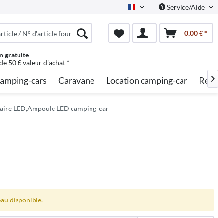
Service/Aide
French
0,00 € *
n gratuite
 de 50 € valeur d'achat *
amping-cars
Caravane
Location camping-car
Rech

inaire LED,Ampoule LED camping-car
eau disponible.