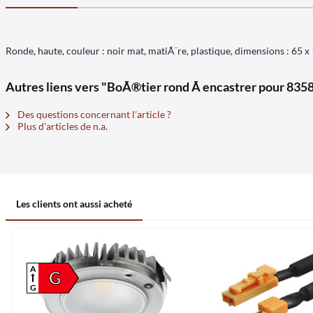
Ronde, haute, couleur : noir mat, matiÃ¨re, plastique, dimensions : 6
Autres liens vers "BoÃ®tier rond Ã encastrer pour 835
Des questions concernant l'article ?
Plus d'articles de n.a.
Les clients ont aussi acheté
A
G
G