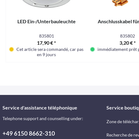
LED Ein-/Unterbauleuchte
Anschlusskabel fü
835801
835802
17,90 € *
3,20 € *
Cet article sera commandé, car pas en stock en ce moment
immédiatement prêt p
en 9 jours
Service d'assistance téléphonique
Service bouti
Telephone support and counselling under:
Zone de télécha
+49 6150 8662-310
Recherche de re