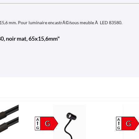
5 x 15,6 mm. Pour luminaire encastrÃ©/sous meuble Ã LED 83580.
80, noir mat, 65x15,6mm"
A
A
G
G
G
G