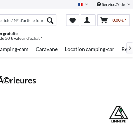
Service/Aide
French
0,00 € *
n gratuite
 de 50 € valeur d'achat *
amping-cars
Caravane
Location camping-car
Rech

tÃ©rieures