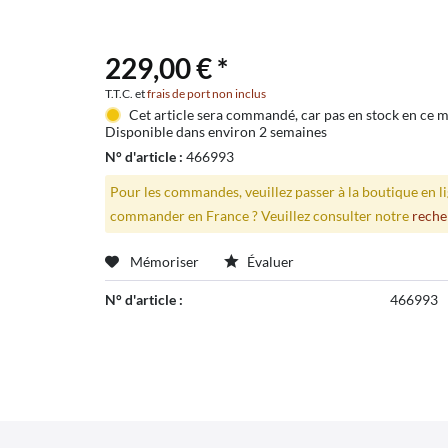
229,00 € *
T.T.C. et
frais de port non inclus
Cet article sera commandé, car pas en stock en ce
Disponible dans environ 2 semaines
N° d'article :
466993
Pour les commandes, veuillez passer à la boutique en 
commander en France ? Veuillez consulter notre
reche
Mémoriser
Évaluer
N° d'article :
466993