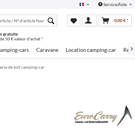
Service/Aide
French
0,00 € *
n gratuite
 de 50 € valeur d'achat *
amping-cars
Caravane
Location camping-car
Rech

erie de toit camping-car