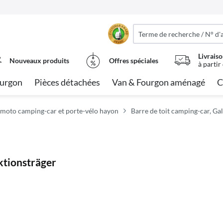
Livraiso
Nouveaux produits
Offres spéciales
à partir
urgon
Pièces détachées
Van & Fourgon aménagé
C
moto camping-car et porte-vélo hayon
Barre de toit camping-car, Gal
nktionsträger