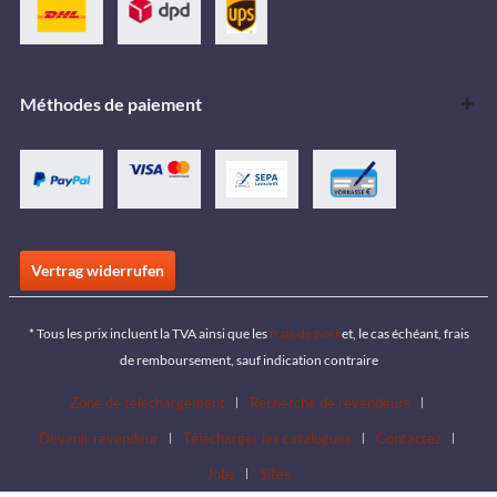
Méthodes de paiement
Vertrag widerrufen
* Tous les prix incluent la TVA ainsi que les
frais de port
et, le cas échéant, frais
de remboursement, sauf indication contraire
Zone de téléchargement
Recherche de revendeurs
Devenir revendeur
Télécharger les catalogues
Contactez
Jobs
Sites