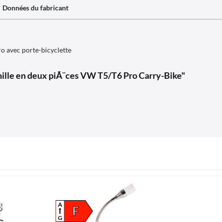
Données du fabricant
o avec porte-bicyclette
nille en deux piÃ¨ces VW T5/T6 Pro Carry-Bike"
A
F
G