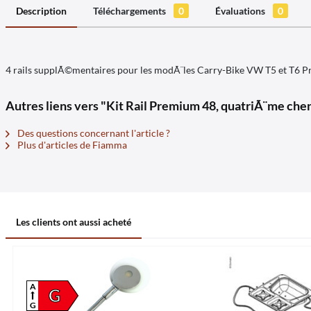
Description
Téléchargements
0
Évaluations
0
4 rails supplÃ©mentaires pour les modÃ¨les Carry-Bike VW T5 et T6 Pr
Autres liens vers "Kit Rail Premium 48, quatriÃ¨me che
Des questions concernant l'article ?
Plus d'articles de Fiamma
Les clients ont aussi acheté
A
G
G