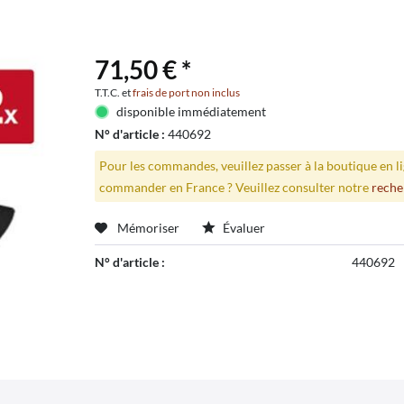
71,50 € *
T.T.C. et
frais de port non inclus
disponible immédiatement
N° d'article :
440692
Pour les commandes, veuillez passer à la boutique en 
commander en France ? Veuillez consulter notre
reche
Mémoriser
Évaluer
N° d'article :
440692