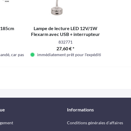
L=185cm
Lampe de lecture LED 12V/1W
Flexarm avec USB + interrupteur
Ã bascule
832771
27,60 € *
mandé, car pas en stock en ce moment
immédiatement prêt pour l'expédition
que
Informations
rgement
Conditions générales d'affaires