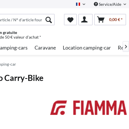
Service/Aide
French
0,00 € *
n gratuite
 de 50 € valeur d'achat *
amping-cars
Caravane
Location camping-car
Rech

ping-car
o Carry-Bike