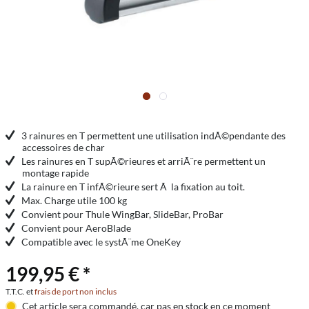
3 rainures en T permettent une utilisation indÃ©pendante des
accessoires de char
Les rainures en T supÃ©rieures et arriÃ¨re permettent un
montage rapide
La rainure en T infÃ©rieure sert Ã la fixation au toit.
Max. Charge utile 100 kg
Convient pour Thule WingBar, SlideBar, ProBar
Convient pour AeroBlade
Compatible avec le systÃ¨me OneKey
199,95 € *
T.T.C. et
frais de port non inclus
Cet article sera commandé, car pas en stock en ce moment