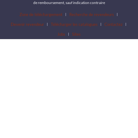
de remboursement, sauf indication contraire
Zone de téléchargement
Recherche de revendeurs
Devenir revendeur
Télécharger les catalogues
Contactez
Jobs
Sites