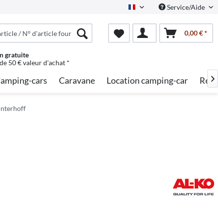
Service/Aide
French
0,00 € *
n gratuite
 de 50 € valeur d'achat *
amping-cars
Caravane
Location camping-car
Rech

interhoff