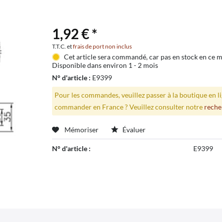
1,92 € *
T.T.C. et
frais de port non inclus
Cet article sera commandé, car pas en stock en ce
Disponible dans environ 1 - 2 mois
N° d'article :
E9399
Pour les commandes, veuillez passer à la boutique en 
commander en France ? Veuillez consulter notre
reche
Mémoriser
Évaluer
N° d'article :
E9399