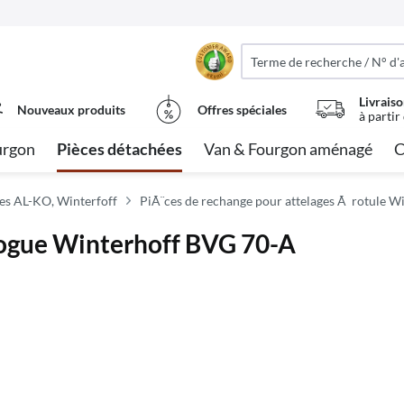
Livraiso
Nouveaux produits
Offres spéciales
à partir
urgon
Pièces détachées
Van & Fourgon aménagé
C
es AL-KO, Winterfoff
PiÃ¨ces de rechange pour attelages Ã rotule W
logue Winterhoff BVG 70-A