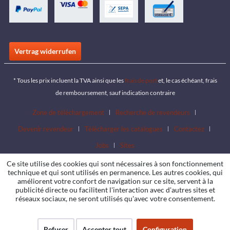
Vertrag widerrufen
* Tous les prix incluent la TVA ainsi que les
frais de port
et, le cas échéant, frais
de remboursement, sauf indication contraire
Zone de téléchargement
Recherche de revendeurs
Devenir revendeur
Télécharger les catalogues
Contactez
Jobs
Sites
Ce site utilise des cookies qui sont nécessaires à son fonctionnement
technique et qui sont utilisés en permanence. Les autres cookies, qui
améliorent votre confort de navigation sur ce site, servent à la
publicité directe ou facilitent l'interaction avec d'autres sites et
réseaux sociaux, ne seront utilisés qu'avec votre consentement.
Refuser
Accepter tout
Configuration