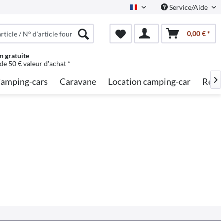
Service/Aide
French
0,00 € *
n gratuite
 de 50 € valeur d'achat *
amping-cars
Caravane
Location camping-car
Rech
