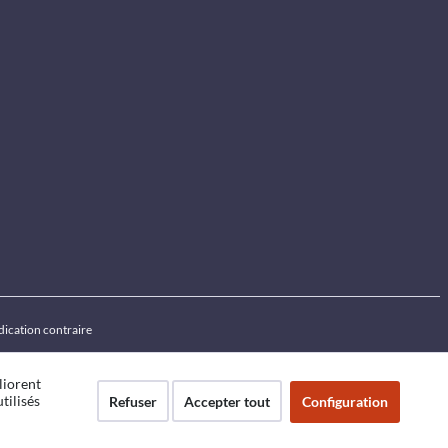
ndication contraire
liorent
tilisés
Refuser
Accepter tout
Configuration