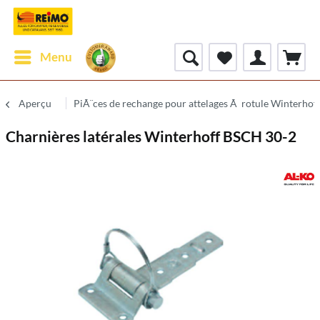
Menu
Aperçu
PiÃ¨ces de rechange pour attelages Ã rotule Winterhof
Charnières latérales Winterhoff BSCH 30-2