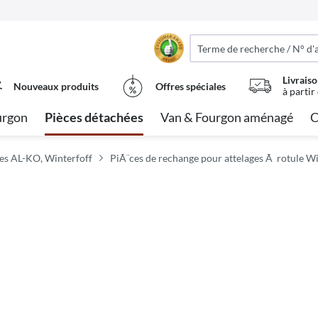
Livraiso
Nouveaux produits
Offres spéciales
à partir
urgon
Pièces détachées
Van & Fourgon aménagé
C
es AL-KO, Winterfoff
PiÃ¨ces de rechange pour attelages Ã rotule W