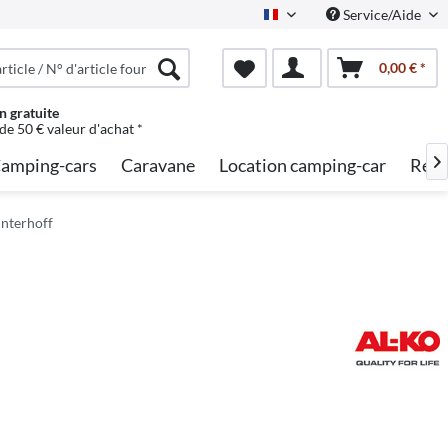
Service/Aide
French
0,00 € *
n gratuite
 de 50 € valeur d'achat *
amping-cars
Caravane
Location camping-car
Rech

interhoff