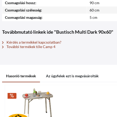
Csomagolási hossz:
90 cm
Csomagolási szélesség:
60 cm
Csomagolási magasság:
5 cm
Továbbmutató linkek ide "Bustisch Multi Dark 90x60"
Kérdés a termékkel kapcsolatban?
További termékek tőle Camp 4
Hasonló termékek
Az ügyfelek ezt is megvásárolták