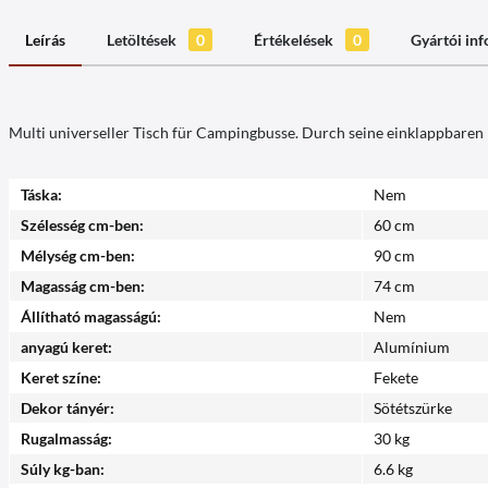
Leírás
Letöltések
0
Értékelések
0
Gyártói in
Multi universeller Tisch für Campingbusse. Durch seine einklappbaren F
Táska:
Nem
Szélesség cm-ben:
60 cm
Mélység cm-ben:
90 cm
Magasság cm-ben:
74 cm
Állítható magasságú:
Nem
anyagú keret:
Alumínium
Keret színe:
Fekete
Dekor tányér:
Sötétszürke
Rugalmasság:
30 kg
Súly kg-ban:
6.6 kg