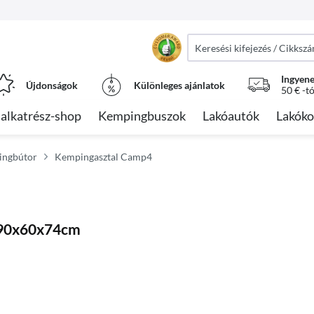
Ingyene
Újdonságok
Különleges ajánlatok
50 € -t
alkatrész-shop
Kempingbuszok
Lakóautók
Lakóko
ingbútor
Kempingasztal Camp4
t 90x60x74cm