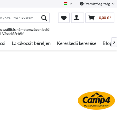
Szervíz/Segítség
Hungarian
0,00 € *
s szállítás németországon belül
ól Vásárlóérték*
csi
Lakókocsit béreljen
Kereskedő keresése
Blog
