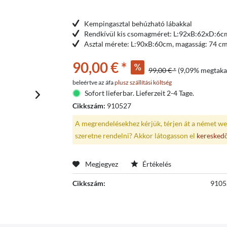
Kempingasztal behúzható lábakkal
Rendkívül kis csomagméret: L:92xB:62xD:6c
Asztal mérete: L:90xB:60cm, magasság: 74 c
90,00 € *
99,00 € *
(9,09% megtakar
beleértve az áfa
plusz szállítási költség
Sofort lieferbar. Lieferzeit 2-4 Tage.
Cikkszám:
910527
A megrendelésekhez kérjük, térjen át a német we
szeretne rendelni? Akkor látogasson el
keresked
Megjegyez
Értékelés
Cikkszám:
9105