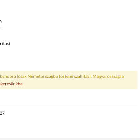
m
m
ítás)
bshopra (csak Németországba történő szállítás). Magyarországra
őkeresőnkbe
.
27