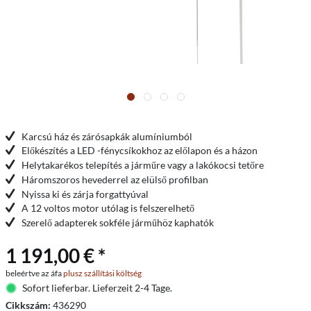
Karcsú ház és zárósapkák alumíniumból
Előkészítés a LED -fénycsíkokhoz az előlapon és a házon
Helytakarékos telepítés a járműre vagy a lakókocsi tetőre
Háromszoros hevederrel az elülső profilban
Nyissa ki és zárja forgattyúval
A 12 voltos motor utólag is felszerelhető
Szerelő adapterek sokféle járműhöz kaphatók
1 191,00 € *
beleértve az áfa
plusz szállítási költség
Sofort lieferbar. Lieferzeit 2-4 Tage.
Cikkszám:
436290