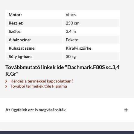
Motor:
nincs
Részlet:
250 cm
Széles:
3.4 m
A ház színe:
Fekete
Ruházat színe:
Királyi szürke
Súly kg-ban:
30 kg
Továbbmutató linkek ide "Dachmark.F80S sc.3,4
R.Gr"
Kérdés a termékkel kapcsolatban?
További termékek tőle Fiamma
Az ügyfelek ezt is megvásárolták