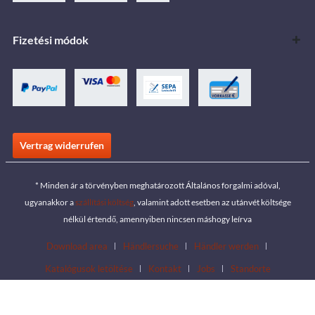
Fizetési módok
Vertrag widerrufen
* Minden ár a törvényben meghatározott Általános forgalmi adóval,
ugyanakkor a
szállítási költség
, valamint adott esetben az utánvét költsége
nélkül értendő, amennyiben nincsen máshogy leírva
Download area
Händlersuche
Händler werden
Katalógusok letöltése
Kontakt
Jobs
Standorte