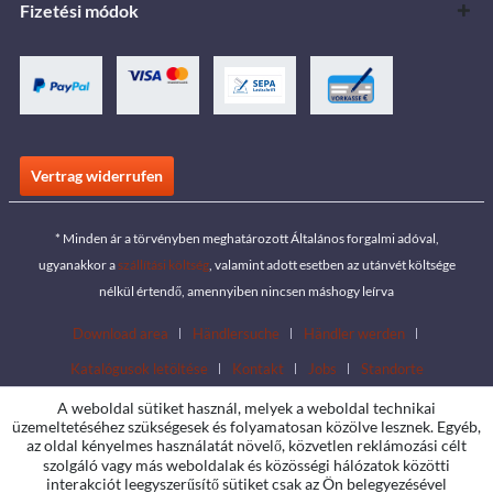
Fizetési módok
Vertrag widerrufen
* Minden ár a törvényben meghatározott Általános forgalmi adóval,
ugyanakkor a
szállítási költség
, valamint adott esetben az utánvét költsége
nélkül értendő, amennyiben nincsen máshogy leírva
Download area
Händlersuche
Händler werden
Katalógusok letöltése
Kontakt
Jobs
Standorte
A weboldal sütiket használ, melyek a weboldal technikai
üzemeltetéséhez szükségesek és folyamatosan közölve lesznek. Egyéb,
az oldal kényelmes használatát növelő, közvetlen reklámozási célt
szolgáló vagy más weboldalak és közösségi hálózatok közötti
interakciót leegyszerűsítő sütiket csak az Ön belegyezésével