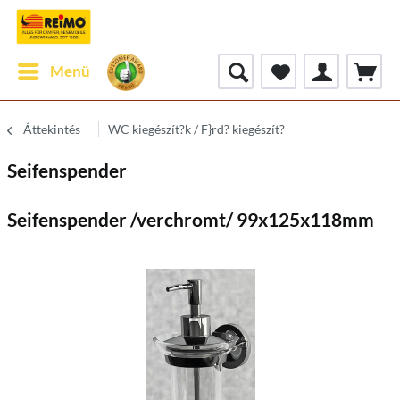
Menü
Áttekintés
WC kiegészít?k / F}rd? kiegészít?
Seifenspender
Seifenspender /verchromt/ 99x125x118mm