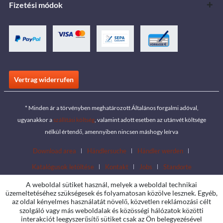
Fizetési módok
Vertrag widerrufen
* Minden ár a törvényben meghatározott Általános forgalmi adóval,
ugyanakkor a
szállítási költség
, valamint adott esetben az utánvét költsége
nélkül értendő, amennyiben nincsen máshogy leírva
Download area
Händlersuche
Händler werden
Katalógusok letöltése
Kontakt
Jobs
Standorte
A weboldal sütiket használ, melyek a weboldal technikai
üzemeltetéséhez szükségesek és folyamatosan közölve lesznek. Egyéb,
az oldal kényelmes használatát növelő, közvetlen reklámozási célt
szolgáló vagy más weboldalak és közösségi hálózatok közötti
interakciót leegyszerűsítő sütiket csak az Ön belegyezésével