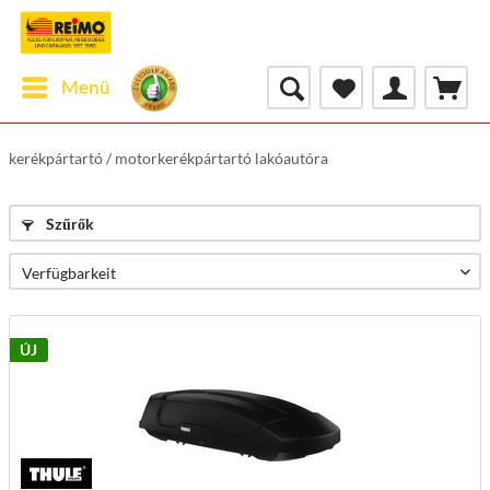
Menü
kerékpártartó / motorkerékpártartó lakóautóra
Szűrők
ÚJ