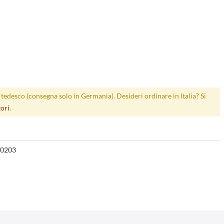
p tedesco (consegna solo in Germania). Desideri ordinare in Italia? Si
tori
.
0203