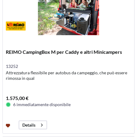
REIMO CampingBox M per Caddy e altri Minicampers
13252
Attrezzatura flessibile per autobus da campeggio, che può essere
rimossa in qual
1.575,00 €
6 immediatamente disponibile
Details