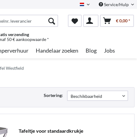
Service/Hulp
Dutch
€ 0,00 *
atis verzending
naf 50 € aankoopwaarde *
perverhuur
Handelaar zoeken
Blog
Jobs
el Westfield
Sortering:
Tafeltje voor standaardkrukje