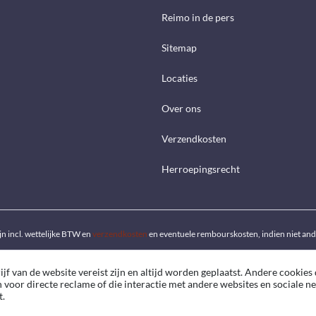
Reimo in de pers
Sitemap
Locaties
Over ons
Verzendkosten
Herroepingsrecht
ijn incl. wettelijke BTW en
verzendkosten
en eventuele rembourskosten, indien niet an
f van de website vereist zijn en altijd worden geplaatst. Andere cookies 
n voor directe reclame of die interactie met andere websites en sociale 
t.