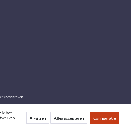
ders beschreven
die het
netwerken
Afwijzen
Alles accepteren
Configuratie