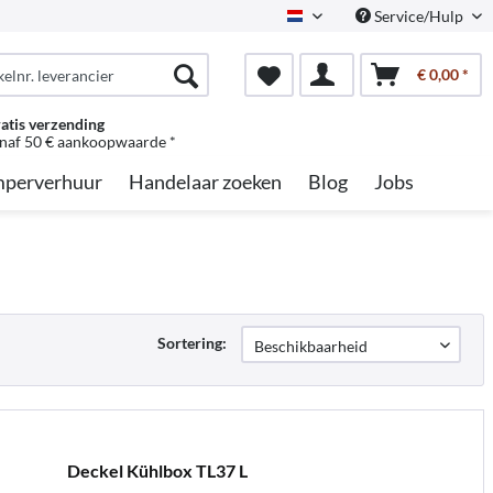
Service/Hulp
Dutch
€ 0,00 *
atis verzending
naf 50 € aankoopwaarde *
perverhuur
Handelaar zoeken
Blog
Jobs
Sortering:
Deckel Kühlbox TL37 L