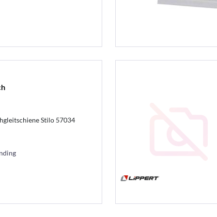
ch
chgleitschiene Stilo 57034
ending