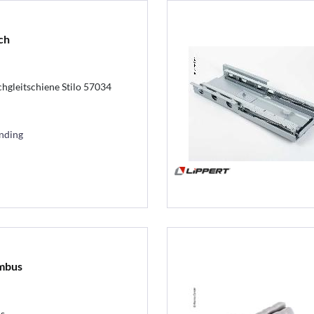
ch
schgleitschiene Stilo 57034
ending
mbus
s