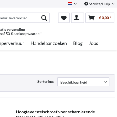
Service/Hulp
Dutch
€ 0,00 *
atis verzending
naf 50 € aankoopwaarde *
perverhuur
Handelaar zoeken
Blog
Jobs
Sortering:
Hoogteverstelschroef voor scharnierende
tafelvoet 57027 en 57028