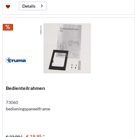
Details
Bedienteilrahmen
73060
bedieningspaneelframe
€ 19,95 *
€ 23,99 *