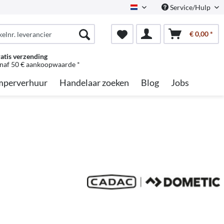
Service/Hulp
Dutch
€ 0,00 *
atis verzending
naf 50 € aankoopwaarde *
perverhuur
Handelaar zoeken
Blog
Jobs