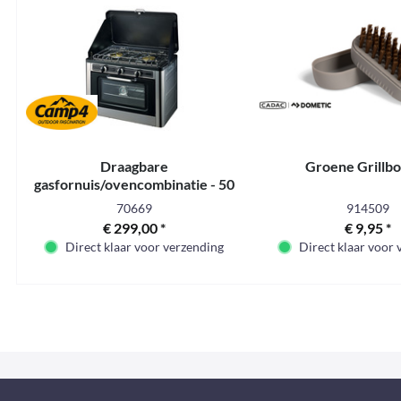
Draagbare
Groene Grillbo
gasfornuis/ovencombinatie - 50
mbar - Voor DE, AT en CH
70669
914509
€ 299,00 *
€ 9,95 *
Direct klaar voor verzending
Direct klaar voor