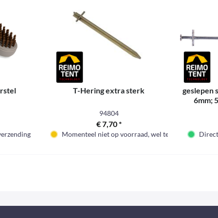
rstel
T-Hering extra sterk
geslepen 
6mm; 5
94804
€ 7,70 *
 verzending
Momenteel niet op voorraad, wel te bestellen
Direct