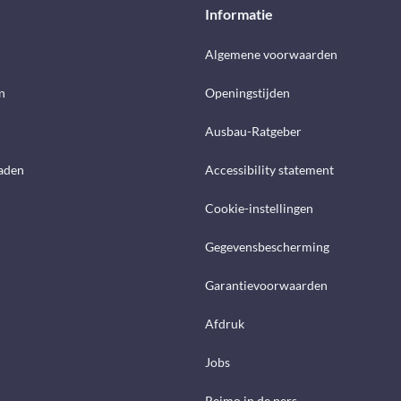
Informatie
d
Algemene voorwaarden
n
Openingstijden
Ausbau-Ratgeber
aden
Accessibility statement
Cookie-instellingen
Gegevensbescherming
Garantievoorwaarden
Afdruk
Jobs
Reimo in de pers