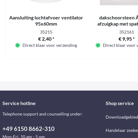
Aansluiting luchtafvoer ventilator
dakschoorsteen 
95x60mm
afzuigkap met spa
dakschoorsteen Ã60m
35215
352161
€ 2,40 *
€ 9,95 *
Direct klaar voor verzending
Direct klaar voor
Service hotline
Shop service
Telephone support and counselling under:
Downloadgebie
+49 6150 8662-310
Handelaar zoeke
Mon-Fri, 10 am - 5 pm