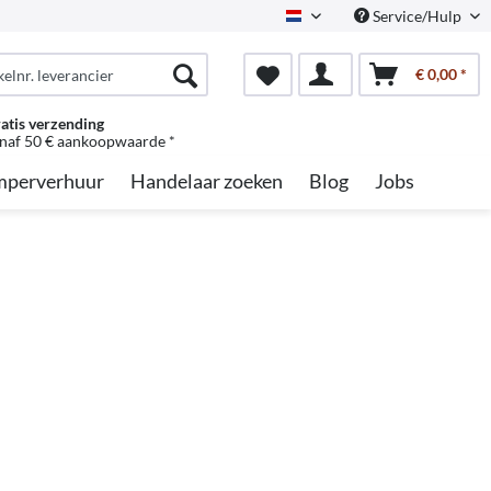
Service/Hulp
Dutch
€ 0,00 *
atis verzending
naf 50 € aankoopwaarde *
perverhuur
Handelaar zoeken
Blog
Jobs