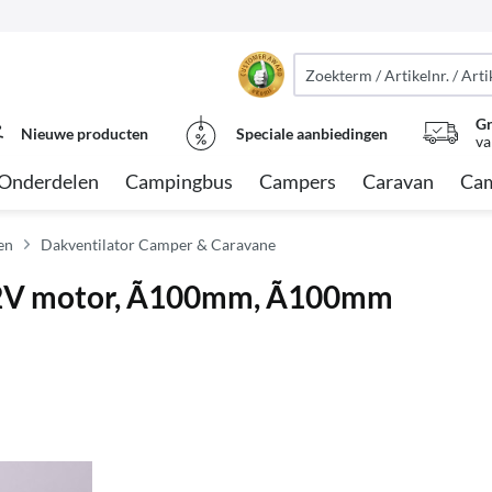
Gr
Nieuwe producten
Speciale aanbiedingen
va
Onderdelen
Campingbus
Campers
Caravan
Cam
en
Dakventilator Camper & Caravane
12V motor, Ã100mm, Ã100mm