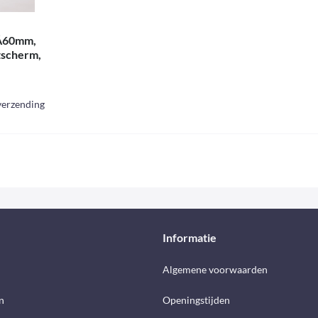
Ã60mm,
tscherm,
m, afzuigka
 verzending
Informatie
d
Algemene voorwaarden
n
Openingstijden