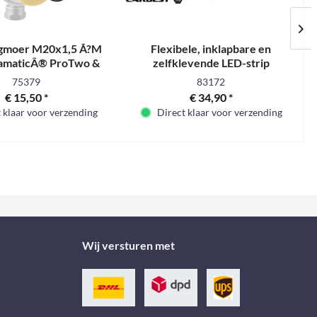
gmoer M20x1,5 Ã?M
Flexibele, inklapbare en
amaticÂ® ProTwo &
zelfklevende LED-strip
SwitchTwo
verlichting
75379
83172
€ 15,50 *
€ 34,90 *
 klaar voor verzending
Direct klaar voor verzending
Wij versturen met