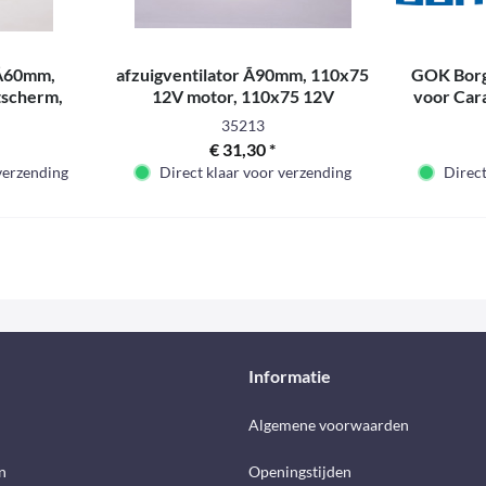
Ã60mm,
afzuigventilator Ã90mm, 110x75
GOK Bor
tscherm,
12V motor, 110x75 12V
voor Car
m, afzuigka
35213
€ 31,30 *
 verzending
Direct klaar voor verzending
Direct
Informatie
d
Algemene voorwaarden
n
Openingstijden