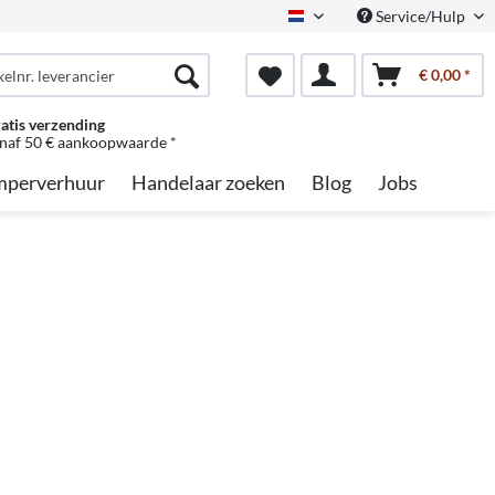
Service/Hulp
Dutch
€ 0,00 *
atis verzending
naf 50 € aankoopwaarde *
perverhuur
Handelaar zoeken
Blog
Jobs