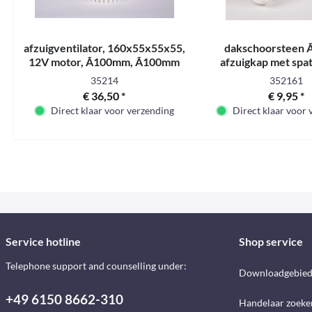
afzuigventilator, 160x55x55x55,
dakschoorsteen 
12V motor, Ã100mm, Ã100mm
afzuigkap met spa
dakschoorsteen Ã60m
35214
352161
€ 36,50 *
€ 9,95 *
Direct klaar voor verzending
Direct klaar voor
Service hotline
Shop service
Telephone support and counselling under:
Downloadgebie
+49 6150 8662-310
Handelaar zoeke