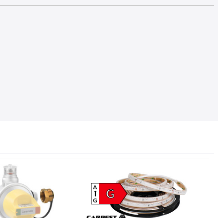
A
G
G