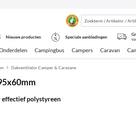
Gr
Nieuwe producten
Speciale aanbiedingen
va
Onderdelen
Campingbus
Campers
Caravan
Cam
en
Dakventilator Camper & Caravane
r 95x60mm
 effectief polystyreen