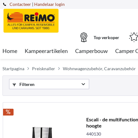
Contacteer
|
Handelaar login
Top verkoper
Home
Kampeerartikelen
Camperbouw
Camper 
Startpagina
Preisknaller
Wohnwagenzubehör, Caravanzubehör
Filteren
Escali - de multifunctio
hoogte
440130