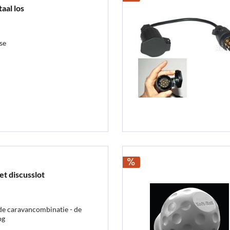
aal los
se
t discusslot
 de caravancombinatie - de
pg