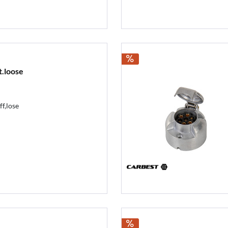
t.loose
f,lose