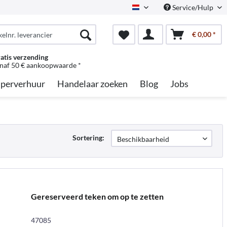
Service/Hulp
Dutch
€ 0,00 *
atis verzending
naf 50 € aankoopwaarde *
perverhuur
Handelaar zoeken
Blog
Jobs
Sortering:
Gereserveerd teken om op te zetten
47085