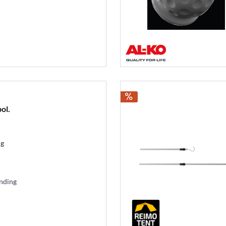
ol.
ig
ending