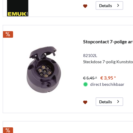
Details
Stopcontact 7-polige ar
82102L
Steckdose 7-polig Kunststof
€ 3,95 *
€ 5,45 *
direct beschikbaar
Details