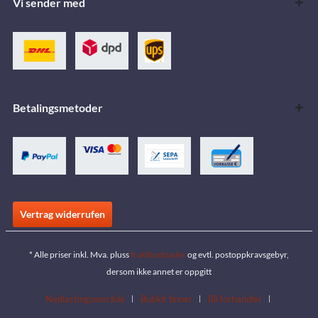
Vi sender med
Betalingsmetoder
Vertrag widerrufen
* Alle priser inkl. Mva. pluss
fraktkostnader
og evtl. postoppkravsgebyr,
dersom ikke annet er oppgitt
Nedlastingsområde
Butikk finner
Bli forhandler