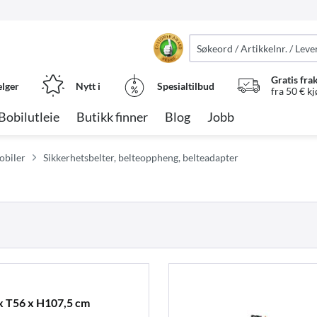
Gratis fra
elger
Nytt i
Spesialtilbud
fra 50 € k
Bobilutleie
Butikk finner
Blog
Jobb
obiler
Sikkerhetsbelter, belteoppheng, belteadapter
x T56 x H107,5 cm