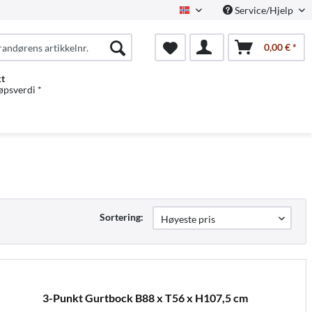
Service/Hjelp
Norwegian
0,00 € *
kt
jøpsverdi *
Sortering:
3-Punkt Gurtbock B88 x T56 x H107,5 cm