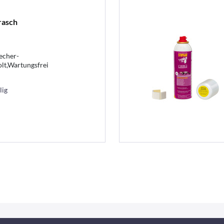
rasch
echer-
lt,Wartungsfrei
lig