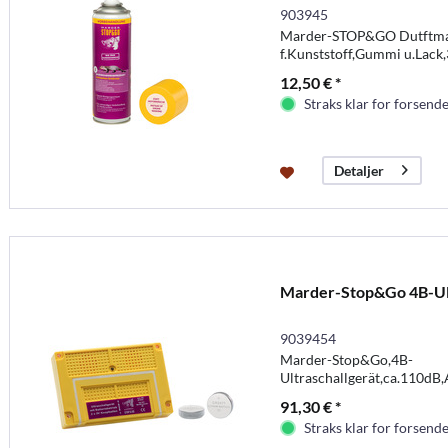
903945
Marder-STOP&GO Dutftma
f.Kunststoff,Gummi u.Lack
12,50 € *
Straks klar for forsende
Detaljer
Marder-Stop&Go 4B-Ul
9039454
Marder-Stop&Go,4B-
Ultraschallgerät,ca.110dB
91,30 € *
Straks klar for forsende