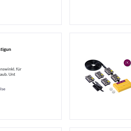
tigun
swinkl. für
aub. Unt
lse