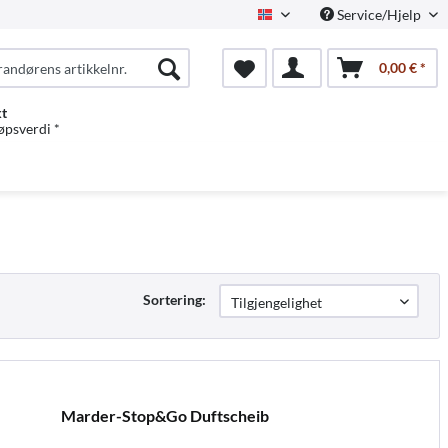
Service/Hjelp
Norwegian
0,00 € *
kt
jøpsverdi *
Sortering:
Marder-Stop&Go Duftscheib