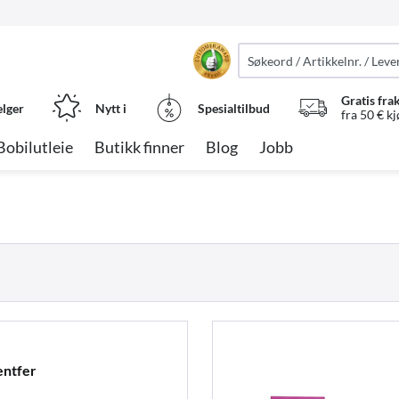
Gratis fra
elger
Nytt i
Spesialtilbud
fra 50 € k
Bobilutleie
Butikk finner
Blog
Jobb
ntfer