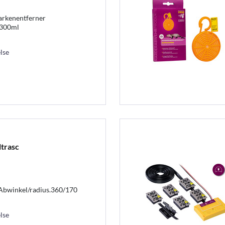
rkenentferner
,300ml
lse
trasc
,Abwinkel/radius.360/170
lse