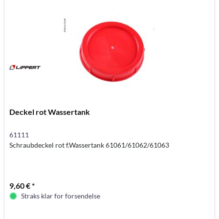
Deckel rot Wassertank
61111
Schraubdeckel rot f.Wassertank 61061/61062/61063
9,60 € *
Straks klar for forsendelse