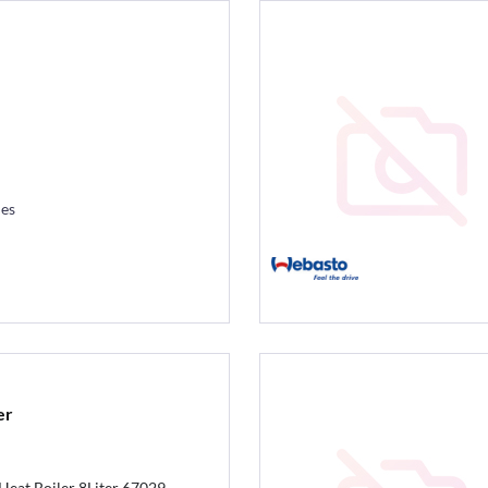
les
er
eat Boiler 8Liter 67029