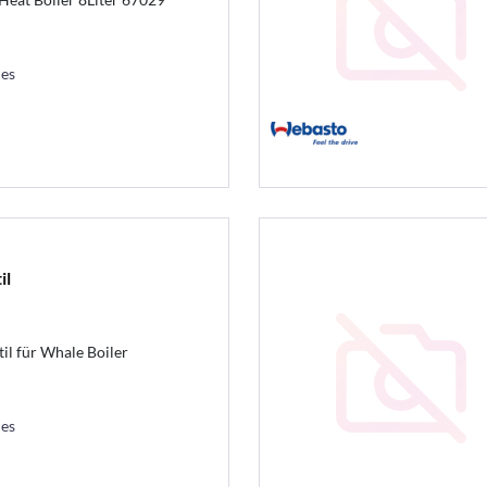
les
il
il für Whale Boiler
les