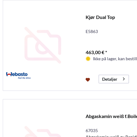
Kjør Dual Top
E5863
463,00 € *
Ikke på lager, kan bestil
Detaljer
Abgaskamin weiß f.Boil
67035
Abgaskamin weiß zu RapidH