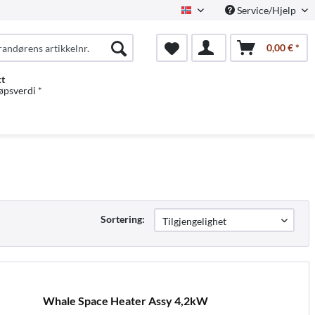
Service/Hjelp
Norwegian
0,00 € *
kt
jøpsverdi *
Sortering:
Whale Space Heater Assy 4,2kW