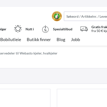
Gratis fra
elger
Nytt i
Spesialtilbud
fra 50 € k
Bobilutleie
Butikk finner
Blog
Jobb
servedeler til Webasto kjeler, hvalkjeler