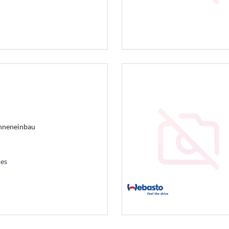
Inneneinbau
les