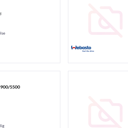
d
lse
900/5500
lig