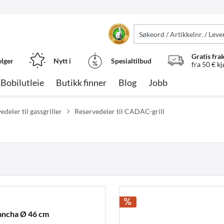
Gratis fra
elger
Nytt i
Spesialtilbud
fra 50 € k
Bobilutleie
Butikk finner
Blog
Jobb
deler til gassgriller
Reservedeler til CADAC-grill
ancha Ø 46 cm