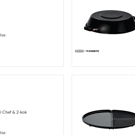
lse
i Chef & 2-kok
lse