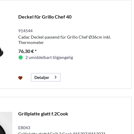
Deckel für Grillo Chef 40
914544
Cadac Deckel passend für Grillo Chef Ø36cm inkl.
Thermometer
76,30 € *
2 umiddelbart tilgjengelig
Detaljer
Grillplatte glatt f.2Cook
E8043
Grillplatte glatt f.Grill 2 Cook 915207/9152071