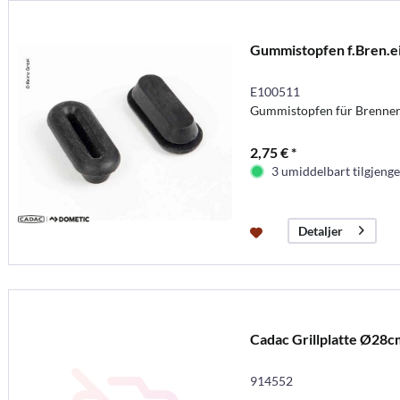
Gummistopfen f.Bren.e
E100511
Gummistopfen für Brennere
2,75 € *
3 umiddelbart tilgjenge
Detaljer
Cadac Grillplatte Ø28cm
914552