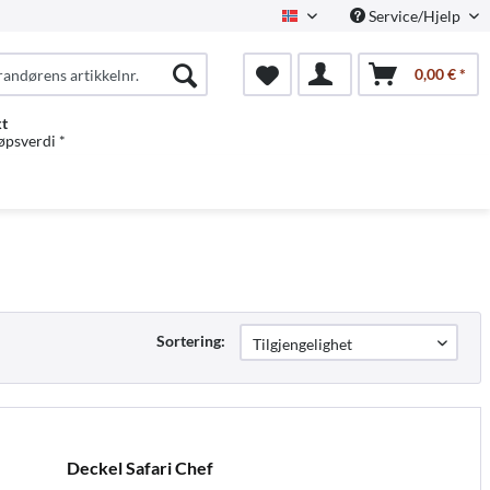
Service/Hjelp
Norwegian
0,00 € *
kt
jøpsverdi *
Sortering:
Deckel Safari Chef