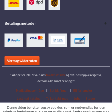
Betalingsmetoder
Vertrag widerrufen
* Alle priser inkl. Mva. pluss
fraktkostnader
og evtl. postoppkravsgebyr,
dersom ikke annet er oppgitt
Nedlastingsområde
Butikk finner
Bli forhandler
Last ned katalog
Ta kontakt med
Jobs
Steder
Denne siden benytter seg av cookies, som er nødvendige for den
tekniske funksjonen av siden og er alltid satt. Andre cookies som gjør