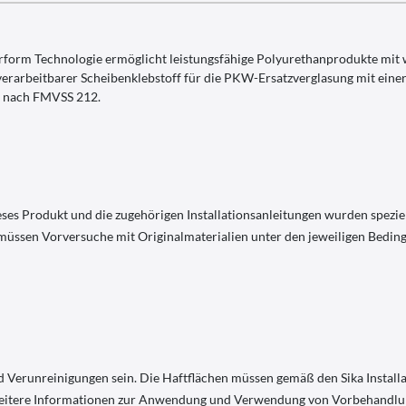
urform Technologie ermöglicht leistungsfähige Polyurethanprodukte mit
 verarbeitbarer Scheibenklebstoff für die PKW-Ersatzverglasung mit eine
ft nach FMVSS 212.
eses Produkt und die zugehörigen Installationsanleitungen wurden spezi
 müssen Vorversuche mit Originalmaterialien unter den jeweiligen Bedi
nd Verunreinigungen sein. Die Haftflächen müssen gemäß den Sika Install
eitere Informationen zur Anwendung und Verwendung von Vorbehandlungs