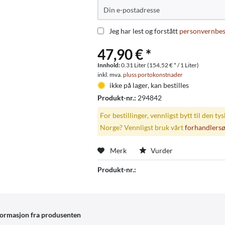
Jeg har lest og forstått
personvernbe
47,90 € *
Innhold:
0.31 Liter (154,52 € * / 1 Liter)
inkl. mva.
pluss portokonstnader
ikke på lager, kan bestilles
Produkt-nr.:
294842
For bestillinger, vennligst bytt til den ty
Norge? Vennligst bruk vårt
forhandlers
Merk
Vurder
Produkt-nr.:
formasjon fra produsenten