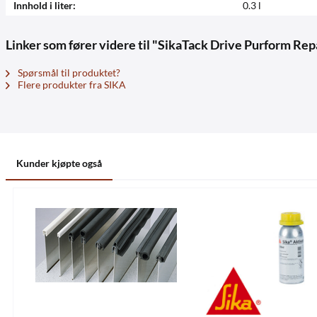
Innhold i liter:
0.3 l
Linker som fører videre til "SikaTack Drive Purform Re
Spørsmål til produktet?
Flere produkter fra SIKA
Kunder kjøpte også