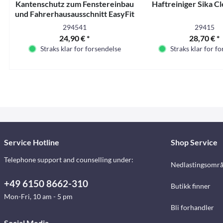
Kantenschutz zum Fenstereinbau
Haftreiniger Sika C
und Fahrerhausausschnitt EasyFit
T5
294541
29415
24,90 € *
28,70 € *
Straks klar for forsendelse
Straks klar for f
Service Hotline
Shop Service
Telephone support and counselling under:
Nedlastingsomr
+49 6150 8662-310
Butikk finner
Mon-Fri, 10 am - 5 pm
Bli forhandler
Social Media