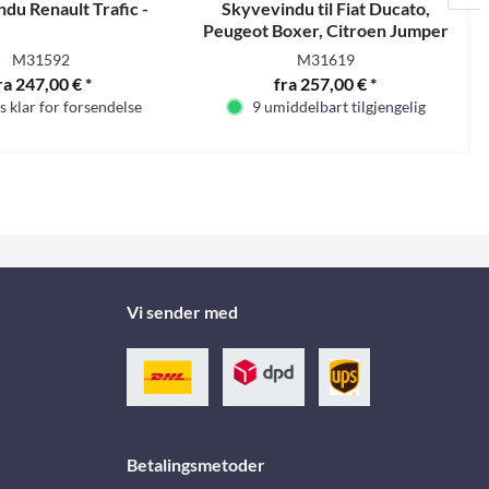
du Renault Trafic -
Skyvevindu til Fiat Ducato,
Peugeot Boxer, Citroen Jumper
fra modellår 2007 -
M31592
M31619
ra 247,00 € *
fra 257,00 € *
s klar for forsendelse
9 umiddelbart tilgjengelig
Vi sender med
Betalingsmetoder