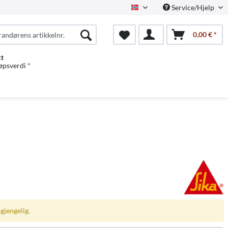
Service/Hjelp
Norwegian
0,00 € *
kt
jøpsverdi *
gjengelig.