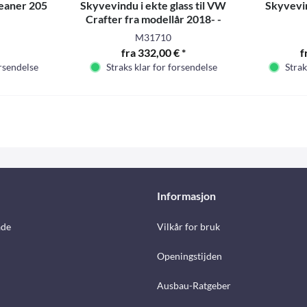
leaner 205
Skyvevindu i ekte glass til VW
Skyvevin
Crafter fra modellår 2018- -
M31710
fra 332,00 € *
f
orsendelse
Straks klar for forsendelse
Strak
Informasjon
åde
Vilkår for bruk
Openingstijden
Ausbau-Ratgeber