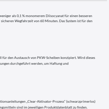
 weniger als 0,1 % monomerem Diisocyanat für einen besseren
r sicheren Wegfahrzeit von 60 Minuten. Das System ist für den
ell für den Austausch von PKW-Scheiben konzipiert. Wird dieses
ngungen durchgeführt werden, um Haftung und
ationsanleitungen „Clear-Aktivator-Prozess“ (schwarzprimerlos)
mitteln sind im jeweiligen Produktdatenblatt zu finden.