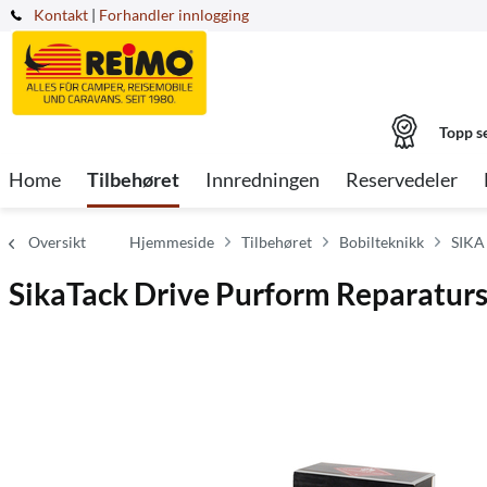
Kontakt
|
Forhandler innlogging
Topp s
Home
Tilbehøret
Innredningen
Reservedeler
Oversikt
Hjemmeside
Tilbehøret
Bobilteknikk
SIKA
SikaTack Drive Purform Reparatur