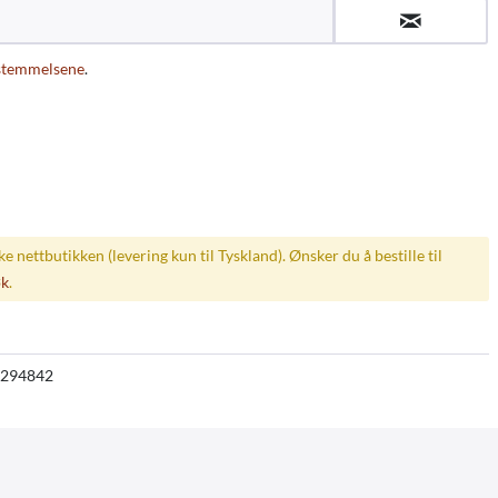
stemmelsene
.
ske nettbutikken (levering kun til Tyskland). Ønsker du å bestille til
øk
.
294842