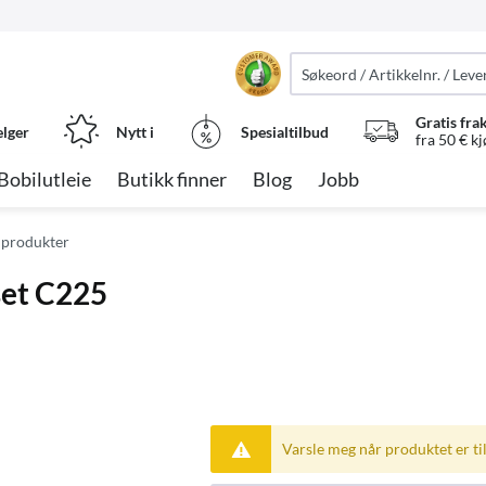
Gratis fra
elger
Nytt i
Spesialtilbud
fra 50 € k
Bobilutleie
Butikk finner
Blog
Jobb
 produkter
set C225
Varsle meg når produktet er til